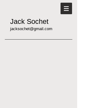
Jack Sochet
jacksochet@gmail.com