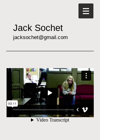
Jack Sochet
jacksochet@gmail.com